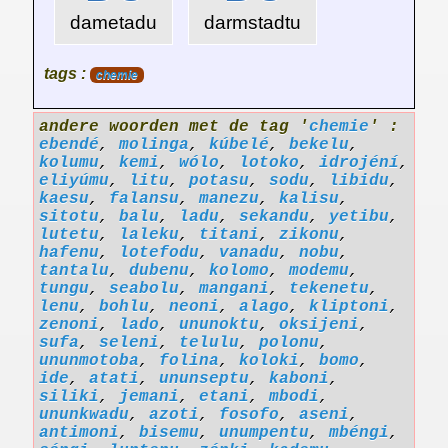
dametadu
darmstadtu
tags :
chemie
andere woorden met de tag '
chemie
' :
ebendé
,
molinga
,
kúbelé
,
bekelu
,
kolumu
,
kemi
,
wólo
,
lotoko
,
idrojéní
,
eliyúmu
,
litu
,
potasu
,
sodu
,
libidu
,
kaesu
,
falansu
,
manezu
,
kalisu
,
sitotu
,
balu
,
ladu
,
sekandu
,
yetibu
,
lutetu
,
laleku
,
titani
,
zikonu
,
hafenu
,
lotefodu
,
vanadu
,
nobu
,
tantalu
,
dubenu
,
kolomo
,
modemu
,
tungu
,
seabolu
,
mangani
,
tekenetu
,
lenu
,
bohlu
,
neoni
,
alago
,
kliptoni
,
zenoni
,
lado
,
ununoktu
,
oksijeni
,
sufa
,
seleni
,
telulu
,
polonu
,
ununmotoba
,
folina
,
koloki
,
bomo
,
ide
,
atati
,
ununseptu
,
kaboni
,
siliki
,
jemani
,
etani
,
mbodi
,
ununkwadu
,
azoti
,
fosofo
,
aseni
,
antimoni
,
bisemu
,
unumpentu
,
mbéngi
,