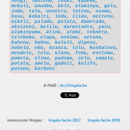
séngi
,
luntenu
,
zénki
,
kademu
,
mekuli
,
ununbu
,
bolo
,
aluminyu
,
galu
,
indu
,
talu
,
ununtru
,
lotenu
,
osumu
,
hasu
,
kobalti
,
lodu
,
ilidu
,
meitenu
,
nikéli
,
paladu
,
paláta
,
dametadu
,
oksizeni
,
belilu
,
darmstadtu
,
yatu
,
aluminyumu
,
atinu
,
atómi
,
teknetu
,
telebumu
,
elopa
,
nedimu
,
netunu
,
hahenu
,
hahnu
,
kololi
,
diposu
,
nobelu
,
ebu
,
nzanza
,
tulu
,
kushatovu
,
mendele
,
tolu
,
ulanu
,
femu
,
eselemu
,
pometu
,
olimu
,
padimu
,
selu
,
samalu
,
potatu
,
amelu
,
gadoli
,
kalifo
,
putonu
,
karboni
e-mail :
dic@lingala.be
interessante filmpjes :
lingala facile 2017
lingala facile 2018