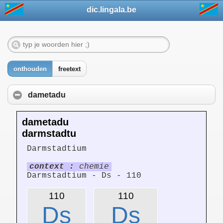
dic.lingala.be
onthouden
freetext
dametadu
dametadu
darmstadtu
Darmstadtium
context :
chemie
Darmstadtium - Ds - 110
110
110
Ds
Ds