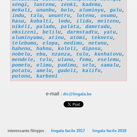
séngi
,
luntenu
,
zénki
,
kademu
,
mekuli
,
ununbu
,
bolo
,
aluminyu
,
galu
,
indu
,
talu
,
ununtru
,
lotenu
,
osumu
,
hasu
,
kobalti
,
lodu
,
ilidu
,
meitenu
,
nikéli
,
paladu
,
paláta
,
dametadu
,
oksizeni
,
belilu
,
darmstadtu
,
yatu
,
aluminyumu
,
atinu
,
atómi
,
teknetu
,
telebumu
,
elopa
,
nedimu
,
netunu
,
hahenu
,
hahnu
,
kololi
,
diposu
,
nobelu
,
ebu
,
nzanza
,
tulu
,
kushatovu
,
mendele
,
tolu
,
ulanu
,
femu
,
eselemu
,
pometu
,
olimu
,
padimu
,
selu
,
samalu
,
potatu
,
amelu
,
gadoli
,
kalifo
,
putonu
,
karboni
e-mail :
dic@lingala.be
interessante filmpjes :
lingala facile 2017
lingala facile 2018