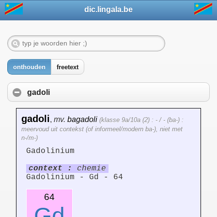
dic.lingala.be
onthouden
freetext
gadoli
gadoli
,
mv.
bagadoli
(klasse 9a/10a (2) : - / - (ba-) :
meervoud uit contekst (of informeel/modern ba-), niet met
n-/m-)
Gadolinium
context :
chemie
Gadolinium - Gd - 64
64
Gd