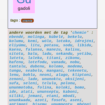
gadoli
tags :
chemie
andere woorden met de tag '
chemie
' :
ebendé
,
molinga
,
kúbelé
,
bekelu
,
kolumu
,
kemi
,
wólo
,
lotoko
,
idrojéní
,
eliyúmu
,
litu
,
potasu
,
sodu
,
libidu
,
kaesu
,
falansu
,
manezu
,
kalisu
,
sitotu
,
balu
,
ladu
,
sekandu
,
yetibu
,
lutetu
,
laleku
,
titani
,
zikonu
,
hafenu
,
lotefodu
,
vanadu
,
nobu
,
tantalu
,
dubenu
,
kolomo
,
modemu
,
tungu
,
seabolu
,
mangani
,
tekenetu
,
lenu
,
bohlu
,
neoni
,
alago
,
kliptoni
,
zenoni
,
lado
,
ununoktu
,
oksijeni
,
sufa
,
seleni
,
telulu
,
polonu
,
ununmotoba
,
folina
,
koloki
,
bomo
,
ide
,
atati
,
ununseptu
,
kaboni
,
siliki
,
jemani
,
etani
,
mbodi
,
ununkwadu
,
azoti
,
fosofo
,
aseni
,
antimoni
,
bisemu
,
unumpentu
,
mbéngi
,