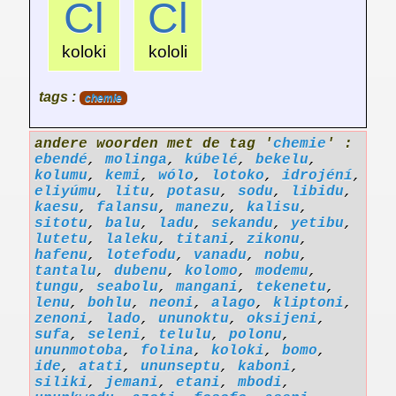
Cl
Cl
koloki
kololi
tags :
chemie
andere woorden met de tag '
chemie
' :
ebendé
,
molinga
,
kúbelé
,
bekelu
,
kolumu
,
kemi
,
wólo
,
lotoko
,
idrojéní
,
eliyúmu
,
litu
,
potasu
,
sodu
,
libidu
,
kaesu
,
falansu
,
manezu
,
kalisu
,
sitotu
,
balu
,
ladu
,
sekandu
,
yetibu
,
lutetu
,
laleku
,
titani
,
zikonu
,
hafenu
,
lotefodu
,
vanadu
,
nobu
,
tantalu
,
dubenu
,
kolomo
,
modemu
,
tungu
,
seabolu
,
mangani
,
tekenetu
,
lenu
,
bohlu
,
neoni
,
alago
,
kliptoni
,
zenoni
,
lado
,
ununoktu
,
oksijeni
,
sufa
,
seleni
,
telulu
,
polonu
,
ununmotoba
,
folina
,
koloki
,
bomo
,
ide
,
atati
,
ununseptu
,
kaboni
,
siliki
,
jemani
,
etani
,
mbodi
,