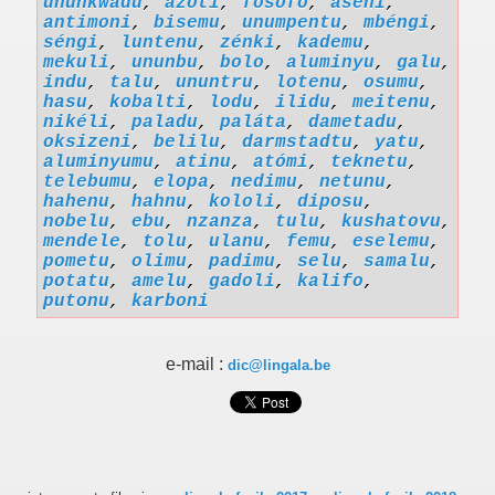
ununkwadu
,
azoti
,
fosofo
,
aseni
,
antimoni
,
bisemu
,
unumpentu
,
mbéngi
,
séngi
,
luntenu
,
zénki
,
kademu
,
mekuli
,
ununbu
,
bolo
,
aluminyu
,
galu
,
indu
,
talu
,
ununtru
,
lotenu
,
osumu
,
hasu
,
kobalti
,
lodu
,
ilidu
,
meitenu
,
nikéli
,
paladu
,
paláta
,
dametadu
,
oksizeni
,
belilu
,
darmstadtu
,
yatu
,
aluminyumu
,
atinu
,
atómi
,
teknetu
,
telebumu
,
elopa
,
nedimu
,
netunu
,
hahenu
,
hahnu
,
kololi
,
diposu
,
nobelu
,
ebu
,
nzanza
,
tulu
,
kushatovu
,
mendele
,
tolu
,
ulanu
,
femu
,
eselemu
,
pometu
,
olimu
,
padimu
,
selu
,
samalu
,
potatu
,
amelu
,
gadoli
,
kalifo
,
putonu
,
karboni
e-mail :
dic@lingala.be