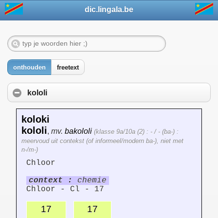
dic.lingala.be
onthouden
freetext
kololi
koloki
kololi
,
mv.
bakololi
(klasse 9a/10a (2) : - / - (ba-) :
meervoud uit contekst (of informeel/modern ba-), niet met
n-/m-)
Chloor
context :
chemie
Chloor - Cl - 17
17
17