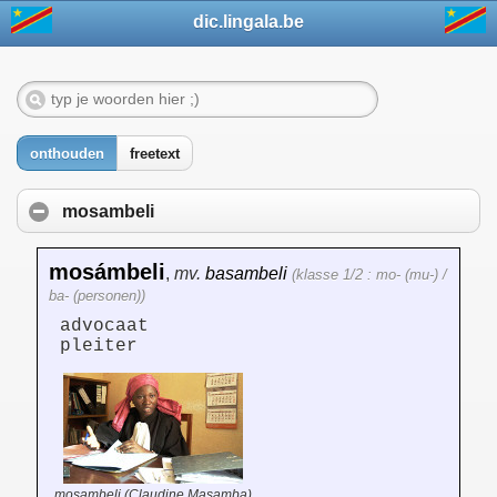
dic.lingala.be
onthouden
freetext
mosambeli
mosámbeli
,
mv.
basambeli
(klasse 1/2 : mo- (mu-) /
ba- (personen))
advocaat
pleiter
mosambeli (Claudine Masamba)