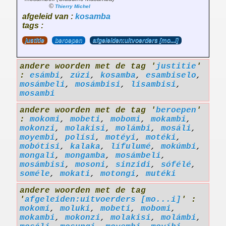
©
Thierry Michel
afgeleid van :
kosamba
tags :
justitie
beroepen
afgeleiden:uitvoerders [mo...i]
andere woorden met de tag '
justitie
'
:
esámbi
,
zúzi
,
kosamba
,
esambiselo
,
mosámbeli
,
mosámbisi
,
lisambisi
,
mosambi
andere woorden met de tag '
beroepen
'
:
mokomi
,
mobeti
,
mobomi
,
mokambi
,
mokonzi
,
molakisi
,
molámbi
,
mosáli
,
moyembi
,
polísi
,
motéyi
,
motéki
,
mobótisi
,
kalaka
,
lífulumé
,
mokúmbi
,
mongali
,
mongamba
,
mosámbeli
,
mosámbisi
,
mosoni
,
sinzidi
,
sófélé
,
soméle
,
mokati
,
motongi
,
mutéki
andere woorden met de tag
'
afgeleiden:uitvoerders [mo...i]
' :
mokomi
,
moluki
,
mobeti
,
mobomi
,
mokambi
,
mokonzi
,
molakisi
,
molámbi
,