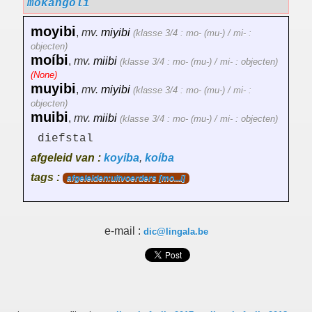
mokangoli
moyibi
,
mv.
miyibi
(klasse 3/4 : mo- (mu-) / mi- :
objecten)
moíbi
,
mv.
miibi
(klasse 3/4 : mo- (mu-) / mi- : objecten)
(None)
muyibi
,
mv.
miyibi
(klasse 3/4 : mo- (mu-) / mi- :
objecten)
muibi
,
mv.
miibi
(klasse 3/4 : mo- (mu-) / mi- : objecten)
diefstal
afgeleid van :
koyiba
,
koíba
tags :
afgeleiden:uitvoerders [mo...i]
e-mail :
dic@lingala.be