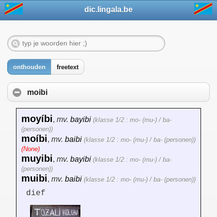
dic.lingala.be
onthouden
freetext
moibi
moyíbi
,
mv.
bayibi
(klasse 1/2 : mo- (mu-) / ba-
(personen))
moíbi
,
mv.
baibi
(klasse 1/2 : mo- (mu-) / ba- (personen))
(None)
muyibi
,
mv.
bayibi
(klasse 1/2 : mo- (mu-) / ba-
(personen))
muibi
,
mv.
baibi
(klasse 1/2 : mo- (mu-) / ba- (personen))
dief