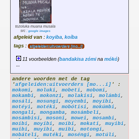
tozoluka muana musala
src :
google images
afgeleid van :
koyiba
,
koíba
tags :
afgeleiden:uitvoerders [mo...i]
11 voorbeelden (
bandakisa
zómi
na
mókó
)
...
andere woorden met de tag
'
afgeleiden:uitvoerders [mo...i]
' :
mokomi
,
moluki
,
mobeti
,
mobomi
,
mokambi
,
mokonzi
,
molakisi
,
molámbi
,
mosáli
,
mosungi
,
moyembi
,
moyíbi
,
motéyi
,
motéki
,
mobótisi
,
mokúmbi
,
mongali
,
mongamba
,
mosámbeli
,
mosámbisi
,
mosoni
,
mowei
,
mosambi
,
moíbi
,
moyibi
,
moíbi
,
mokati
,
muyibi
,
muibi
,
muyibi
,
muibi
,
motongi
,
mobáteli
,
mutéki
,
moséngi
,
motúli
,