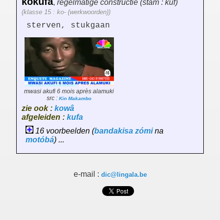
kokufa
,
regelmatige constructie (stam : kuf)
(klasse 15 : ko- (werkwoorden))
sterven, stukgaan
mwasi akufi 6 mois après alamuki
src :
Kin Makambo
zie ook :
kowâ
afgeleiden :
kufa
16 voorbeelden (
bandakisa
zómi
na
motóbá
) ...
e-mail :
dic@lingala.be