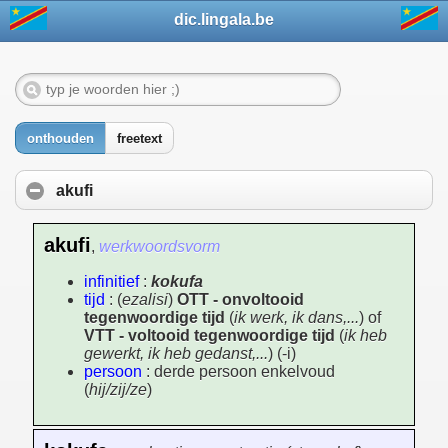
dic.lingala.be
onthouden
freetext
akufi
akufi
,
werkwoordsvorm
infinitief
:
kokufa
tijd
: (
ezalisi
)
OTT - onvoltooid
tegenwoordige tijd
(
ik werk, ik dans,...
) of
VTT - voltooid tegenwoordige tijd
(
ik heb
gewerkt, ik heb gedanst,...
) (-i)
persoon
: derde persoon enkelvoud
(
hij/zij/ze
)