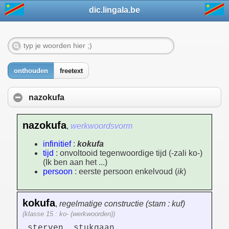
dic.lingala.be
onthouden
freetext
nazokufa
nazokufa
,
werkwoordsvorm
infinitief
:
kokufa
tijd
: onvoltooid tegenwoordige tijd (-zali ko-)
(Ik ben aan het ...)
persoon
: eerste persoon enkelvoud (
ik
)
kokufa
,
regelmatige constructie (stam : kuf)
(klasse 15 : ko- (werkwoorden))
sterven, stukgaan