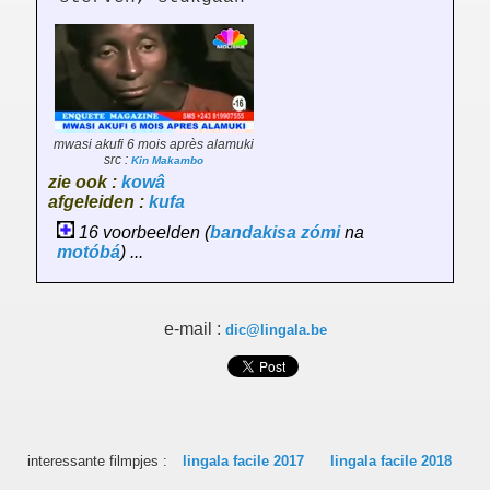
mwasi akufi 6 mois après alamuki
src :
Kin Makambo
zie ook :
kowâ
afgeleiden :
kufa
16 voorbeelden (
bandakisa
zómi
na
motóbá
) ...
e-mail :
dic@lingala.be
interessante filmpjes :
lingala facile 2017
lingala facile 2018