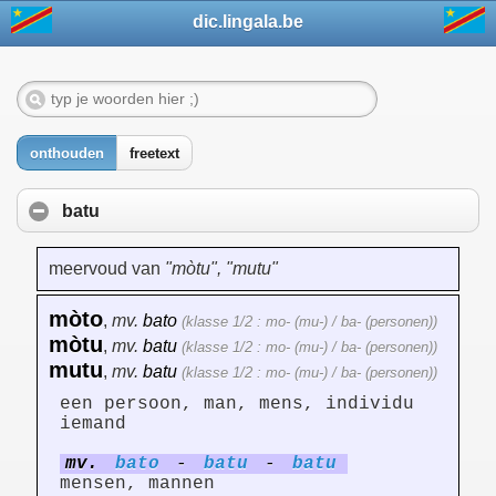
dic.lingala.be
onthouden
freetext
batu
meervoud van
"mòtu", "mutu"
mòto
,
mv.
bato
(klasse 1/2 : mo- (mu-) / ba- (personen))
mòtu
,
mv.
batu
(klasse 1/2 : mo- (mu-) / ba- (personen))
mutu
,
mv.
batu
(klasse 1/2 : mo- (mu-) / ba- (personen))
een persoon, man, mens, individu
iemand
mv.
bato
-
batu
-
batu
mensen, mannen