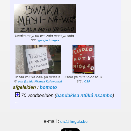
bwaka mayi na wc. zala motu ya solo.
src :
google images
tozali koluka batu ya musala
lisolo ya mutu nionso ?!
©
src :
pvh (Letitia Nkanza Kalawuma)
CSF
afgeleiden :
bomoto
70 voorbeelden (
bandakisa
ntúkú
nsambo
)
...
e-mail :
dic@lingala.be