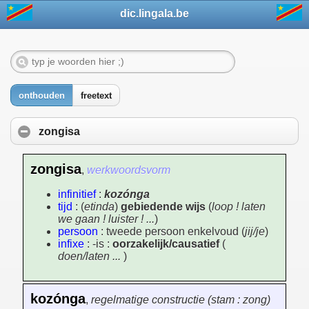
dic.lingala.be
onthouden
freetext
zongisa
zongisa
,
werkwoordsvorm
infinitief
:
kozónga
tijd
: (
etinda
)
gebiedende wijs
(
loop ! laten
we gaan ! luister ! ...
)
persoon
: tweede persoon enkelvoud (
jij/je
)
infixe
: -is :
oorzakelijk/causatief
(
doen/laten ...
)
kozónga
,
regelmatige constructie (stam : zong)