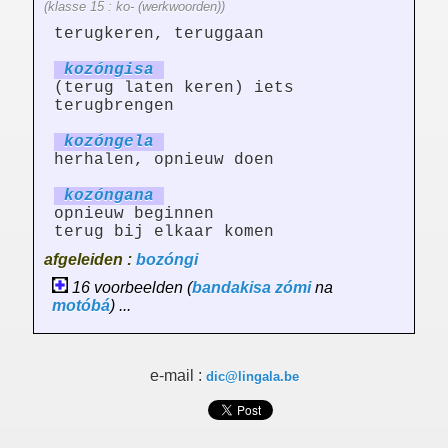
(klasse 15 : ko- (werkwoorden))
terugkeren, teruggaan
kozóng
is
a
(terug laten keren) iets
terugbrengen
kozóng
el
a
herhalen, opnieuw doen
kozóng
an
a
opnieuw beginnen
terug bij elkaar komen
afgeleiden :
bozóngi
16 voorbeelden (
bandakisa
zómi
na
motóbá
) ...
e-mail :
dic@lingala.be