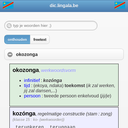
dic.lingala.be
onthouden
freetext
okozonga
okozonga
,
werkwoordsvorm
infinitief
:
kozónga
tijd
: (
ekoya, ndaka
)
toekomst
(
ik zal werken,
jij zal dansen,...
)
persoon
: tweede persoon enkelvoud (
jij/je
)
kozónga
,
regelmatige constructie (stam : zong)
(klasse 15 : ko- (werkwoorden))
terugkeren, teruggaan