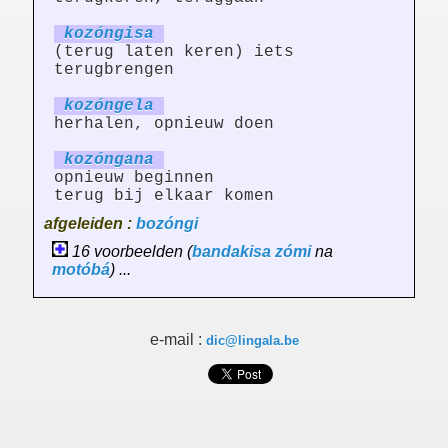
kozóng
is
a
(terug laten keren) iets
terugbrengen
kozóng
el
a
herhalen, opnieuw doen
kozóng
an
a
opnieuw beginnen
terug bij elkaar komen
afgeleiden :
bozóngi
16 voorbeelden (
bandakisa
zómi
na
motóbá
) ...
e-mail :
dic@lingala.be