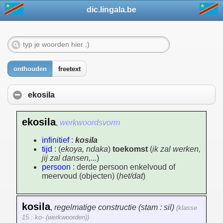
dic.lingala.be
onthouden
freetext
ekosila
ekosila
,
werkwoordsvorm
infinitief
:
kosila
tijd
: (
ekoya, ndaka
)
toekomst
(
ik zal werken,
jij zal dansen,...
)
persoon
: derde persoon enkelvoud of
meervoud (objecten) (
het/dat
)
kosila
,
regelmatige constructie (stam : sil)
(klasse
15 : ko- (werkwoorden))