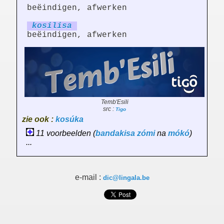
beëindigen, afwerken
kosil
is
a
beëindigen, afwerken
Temb'Esili
src :
Tigo
zie ook :
kosúka
11 voorbeelden (
bandakisa
zómi
na
mókó
)
...
e-mail :
dic@lingala.be