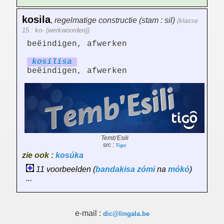
kosila
,
regelmatige constructie (stam : sil)
(klasse
15 : ko- (werkwoorden))
beëindigen, afwerken
kosil
is
a
beëindigen, afwerken
Temb'Esili
src :
Tigo
zie ook :
kosúka
11 voorbeelden (
bandakisa
zómi
na
mókó
)
...
e-mail :
dic@lingala.be