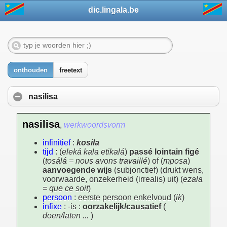
dic.lingala.be
onthouden
freetext
nasilisa
nasilisa
,
werkwoordsvorm
infinitief
:
kosila
tijd
: (
eleká kala etikalá
)
passé lointain figé
(
tosálá = nous avons travaillé
) of (
mposa
)
aanvoegende wijs
(subjonctief) (drukt wens,
voorwaarde, onzekerheid (irrealis) uit) (
ezala
= que ce soit
)
persoon
: eerste persoon enkelvoud (
ik
)
infixe
: -is :
oorzakelijk/causatief
(
doen/laten ...
)