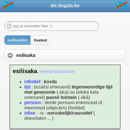
dic.lingala.be
onthouden
freetext
esilisaka
esilisaka
,
werkwoordsvorm
infinitief
:
kosila
tijd
: (
ezalisi emesaná
)
tegenwoordige tijd
met gewoonte
(-aka) ou (
eleká kala
emesaná
)
passé lointain
(-áká)
persoon
: derde persoon enkelvoud of
meervoud (objecten) (
het/dat
)
infixe
: -is :
oorzakelijk/causatief
(
doen/laten ...
)