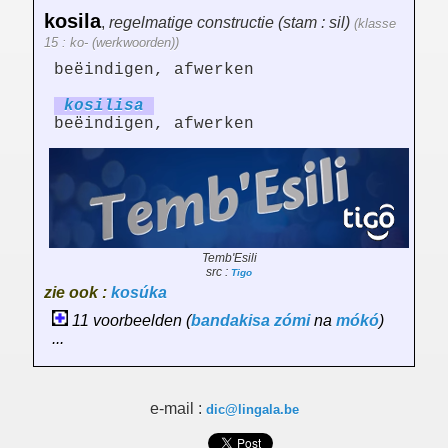
kosila
,
regelmatige constructie (stam : sil)
(klasse
15 : ko- (werkwoorden))
beëindigen, afwerken
kosil
is
a
beëindigen, afwerken
Temb'Esili
src :
Tigo
zie ook :
kosúka
11 voorbeelden (
bandakisa
zómi
na
mókó
)
...
e-mail :
dic@lingala.be