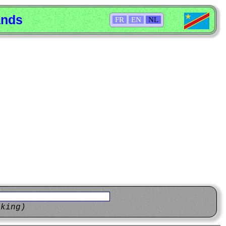
ands
FR
EN
NL
eking)