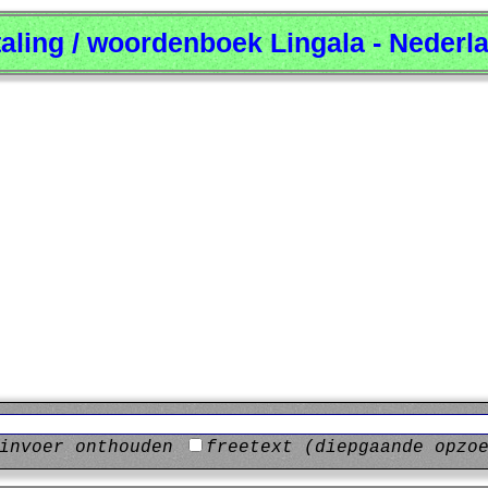
taling / woordenboek Lingala - Nederl
invoer onthouden
freetext (diepgaande opzo