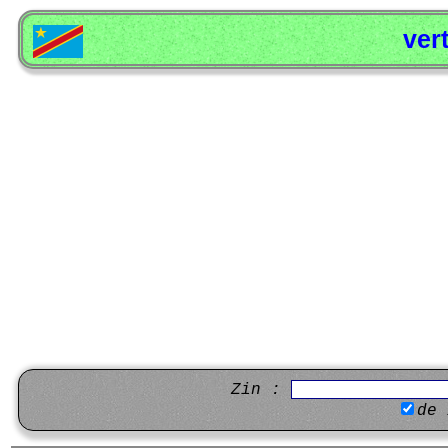
ver
Zin :
de 