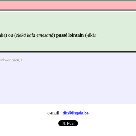
aka) ou (
eleká kala emesaná
)
passé lointain
(-áká)
werkwoorden))
e-mail :
dic@lingala.be