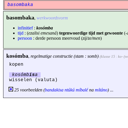
basombaka
basombaka
,
werkwoordsvorm
infinitief
:
kosómba
tijd
: (
ezalisi emesaná
)
tegenwoordige tijd met gewoonte
(-
persoon
: derde persoon meervoud (
zij/ze/men
)
kosómba
,
regelmatige constructie (stam : somb)
(klasse 15 : ko- (
kopen
kosómb
is
a
wisselen (valuta)
25 voorbeelden (
bandakisa
ntúkú
míbalé
na
mítáno
) ...