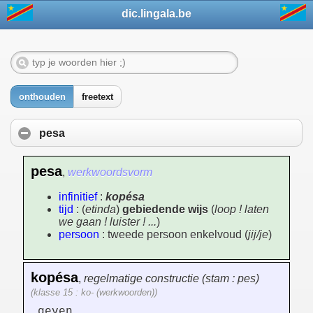
dic.lingala.be
onthouden
freetext
pesa
pesa
,
werkwoordsvorm
infinitief
:
kopésa
tijd
: (
etinda
)
gebiedende wijs
(
loop ! laten
we gaan ! luister ! ...
)
persoon
: tweede persoon enkelvoud (
jij/je
)
kopésa
,
regelmatige constructie (stam : pes)
(klasse 15 : ko- (werkwoorden))
geven