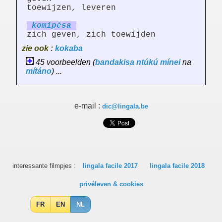
toewijzen, leveren
ko
mi
pésa
zich geven, zich toewijden
zie ook :
kokaba
45 voorbeelden (
bandakisa
ntúkú
mínei
na
mítáno
) ...
e-mail :
dic@lingala.be
interessante filmpjes :
lingala facile 2017
lingala facile 2018
privéleven & cookies
FR
EN
NL