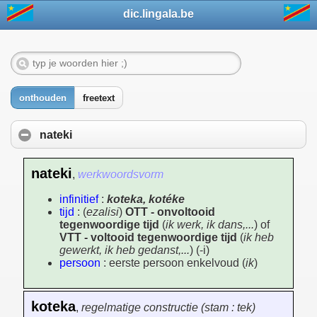
dic.lingala.be
onthouden
freetext
nateki
nateki
,
werkwoordsvorm
infinitief
:
koteka, kotéke
tijd
: (
ezalisi
)
OTT - onvoltooid
tegenwoordige tijd
(
ik werk, ik dans,...
) of
VTT - voltooid tegenwoordige tijd
(
ik heb
gewerkt, ik heb gedanst,...
) (-i)
persoon
: eerste persoon enkelvoud (
ik
)
koteka
,
regelmatige constructie (stam : tek)