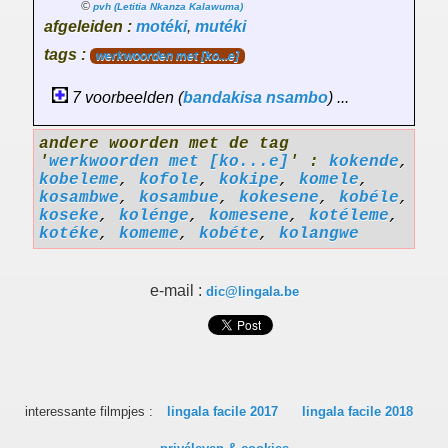
©
pvh (Letitia Nkanza Kalawuma)
afgeleiden :
motéki
,
mutéki
tags :
werkwoorden met [ko...e]
7 voorbeelden (
bandakisa
nsambo
) ...
andere woorden met de tag
'
werkwoorden met [ko...e]
' :
kokende
,
kobeleme
,
kofole
,
kokipe
,
komele
,
kosambwe
,
kosambue
,
kokesene
,
kobéle
,
koseke
,
kolénge
,
komesene
,
kotéleme
,
kotéke
,
komeme
,
kobéte
,
kolangwe
e-mail :
dic@lingala.be
interessante filmpjes :
lingala facile 2017
lingala facile 2018