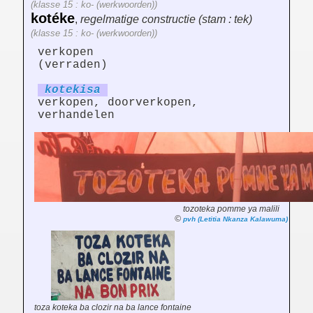
(klasse 15 : ko- (werkwoorden))
kotéke
,
regelmatige constructie (stam : tek)
(klasse 15 : ko- (werkwoorden))
verkopen
(verraden)
kotek
is
a
verkopen, doorverkopen,
verhandelen
tozoteka pomme ya malili
©
pvh (Letitia Nkanza Kalawuma)
toza koteka ba clozir na ba lance fontaine