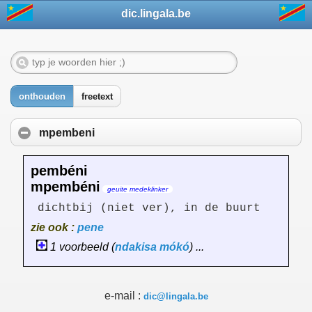
dic.lingala.be
onthouden
freetext
mpembeni
pembéni
mpembéni
geuite medeklinker
dichtbij (niet ver), in de buurt
zie ook :
pene
1 voorbeeld (
ndakisa
mókó
) ...
e-mail :
dic@lingala.be