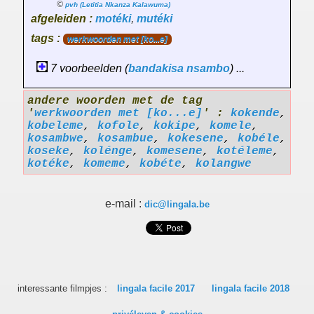
©
pvh (Letitia Nkanza Kalawuma)
afgeleiden :
motéki
,
mutéki
tags :
werkwoorden met [ko...e]
7 voorbeelden (
bandakisa
nsambo
) ...
andere woorden met de tag
'
werkwoorden met [ko...e]
' :
kokende
,
kobeleme
,
kofole
,
kokipe
,
komele
,
kosambwe
,
kosambue
,
kokesene
,
kobéle
,
koseke
,
kolénge
,
komesene
,
kotéleme
,
kotéke
,
komeme
,
kobéte
,
kolangwe
e-mail :
dic@lingala.be
interessante filmpjes :
lingala facile 2017
lingala facile 2018