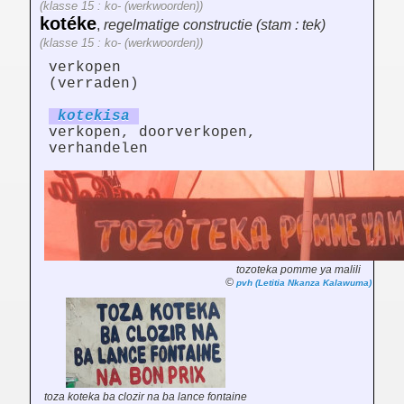
(klasse 15 : ko- (werkwoorden))
kotéke
,
regelmatige constructie (stam : tek)
(klasse 15 : ko- (werkwoorden))
verkopen
(verraden)
kotek
is
a
verkopen, doorverkopen,
verhandelen
tozoteka pomme ya malili
©
pvh (Letitia Nkanza Kalawuma)
toza koteka ba clozir na ba lance fontaine