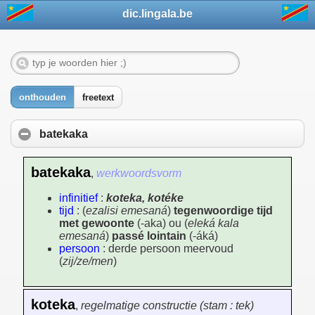
dic.lingala.be
onthouden
freetext
batekaka
batekaka
,
werkwoordsvorm
infinitief
:
koteka, kotéke
tijd
: (
ezalisi emesaná
)
tegenwoordige tijd
met gewoonte
(-aka) ou (
eleká kala
emesaná
)
passé lointain
(-áká)
persoon
: derde persoon meervoud
(
zij/ze/men
)
koteka
,
regelmatige constructie (stam : tek)