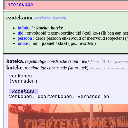
ezotekama
ezotekama
,
werkwoordsvorm
infinitief
:
koteka, kotéke
tijd
: onvoltooid tegenwoordige tijd (-zali ko-) (Ik ben aan het 
persoon
: derde persoon enkelvoud of meervoud (objecten) (
infixe
: -am :
passief
/
staat
(
ge... worden
)
koteka
,
regelmatige constructie (stam : tek)
(klasse 15 : ko- (werkwo
kotéke
,
regelmatige constructie (stam : tek)
(klasse 15 : ko- (werkwo
verkopen
(verraden)
kotek
is
a
verkopen, doorverkopen, verhandelen