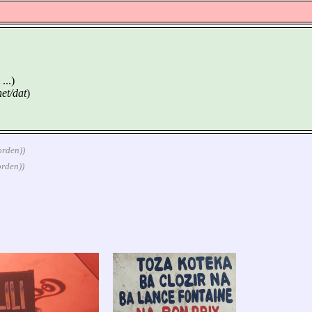
...)
het/dat
)
orden))
orden))