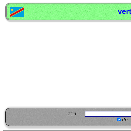
ver
Zin :
de 