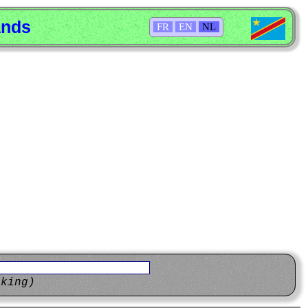
ands
FR
EN
NL
eking)