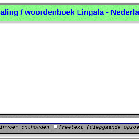
taling / woordenboek Lingala - Nederl
invoer onthouden
freetext (diepgaande opzo