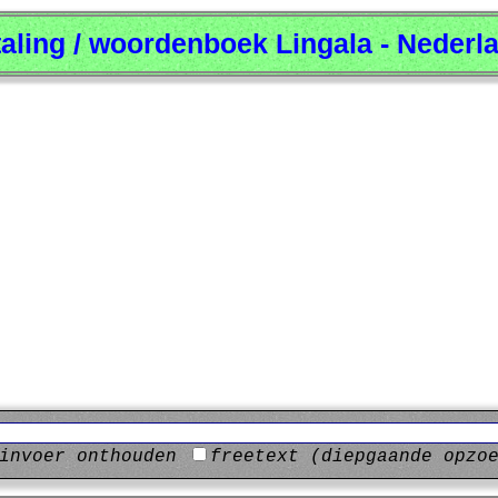
taling / woordenboek Lingala - Nederl
invoer onthouden
freetext (diepgaande opzo