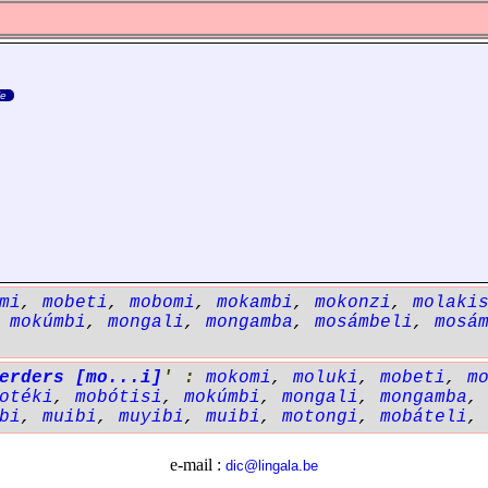
ie
mi
,
mobeti
,
mobomi
,
mokambi
,
mokonzi
,
molaki
,
mokúmbi
,
mongali
,
mongamba
,
mosámbeli
,
mosá
erders [mo...i]
' :
mokomi
,
moluki
,
mobeti
,
m
otéki
,
mobótisi
,
mokúmbi
,
mongali
,
mongamba
bi
,
muibi
,
muyibi
,
muibi
,
motongi
,
mobáteli
e-mail :
dic@lingala.be