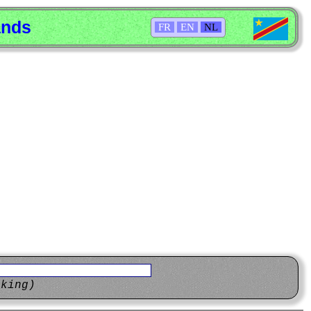
ands
FR
EN
NL
eking)