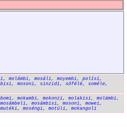
si
,
molámbi
,
mosáli
,
moyembi
,
polísi
,
mbisi
,
mosoni
,
sinzidi
,
sófélé
,
soméle
,
obomi
,
mokambi
,
mokonzi
,
molakisi
,
molámbi
,
,
mosámbeli
,
mosámbisi
,
mosoni
,
mowei
,
,
mutéki
,
moséngi
,
motúli
,
mokangoli