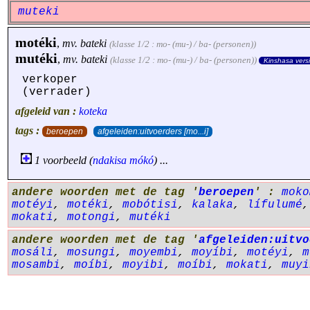
muteki
motéki
,
mv.
bateki
(klasse 1/2 : mo- (mu-) / ba- (personen))
mutéki
,
mv.
bateki
(klasse 1/2 : mo- (mu-) / ba- (personen))
Kinshasa vers
verkoper
(verrader)
afgeleid van :
koteka
tags :
beroepen
afgeleiden:uitvoerders [mo...i]
1 voorbeeld (
ndakisa
mókó
) ...
andere woorden met de tag '
beroepen
' :
moko
motéyi
,
motéki
,
mobótisi
,
kalaka
,
lífulumé
mokati
,
motongi
,
mutéki
andere woorden met de tag '
afgeleiden:uitvo
mosáli
,
mosungi
,
moyembi
,
moyíbi
,
motéyi
,
m
mosambi
,
moíbi
,
moyibi
,
moíbi
,
mokati
,
muyi