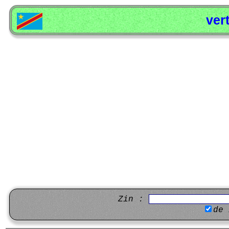
ver
Zin :
de 