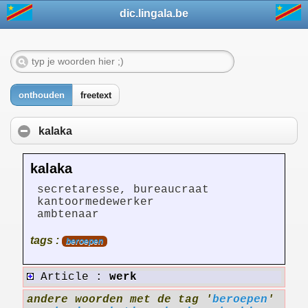
dic.lingala.be
onthouden
freetext
kalaka
kalaka
secretaresse, bureaucraat
kantoormedewerker
ambtenaar
tags :
beroepen
Article :
werk
andere woorden met de tag '
beroepen
'