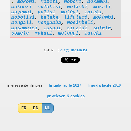
:
mokomi
,
mobeti
,
mobomi
,
mokambi
,
mokonzi
,
molakisi
,
molámbi
,
mosáli
,
moyembi
,
polísi
,
motéyi
,
motéki
,
mobótisi
,
kalaka
,
lífulumé
,
mokúmbi
,
mongali
,
mongamba
,
mosámbeli
,
mosámbisi
,
mosoni
,
sinzidi
,
sófélé
,
soméle
,
mokati
,
motongi
,
mutéki
e-mail :
dic@lingala.be
interessante filmpjes :
lingala facile 2017
lingala facile 2018
privéleven & cookies
FR
EN
NL