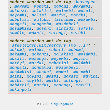
andere woorden met de tag '
beroepen
'
:
mokomi
,
mobeti
,
mobomi
,
mokambi
,
mokonzi
,
molakisi
,
molámbi
,
mosáli
,
moyembi
,
polísi
,
motéyi
,
motéki
,
mobótisi
,
kalaka
,
lífulumé
,
mokúmbi
,
mongali
,
mongamba
,
mosámbeli
,
mosámbisi
,
mosoni
,
sinzidi
,
sófélé
,
soméle
,
mokati
,
motongi
,
mutéki
andere woorden met de tag
'
afgeleiden:uitvoerders [mo...i]
' :
mokomi
,
moluki
,
mobeti
,
mobomi
,
mokambi
,
mokonzi
,
molakisi
,
molámbi
,
mosáli
,
mosungi
,
moyembi
,
moyíbi
,
motéyi
,
motéki
,
mobótisi
,
mokúmbi
,
mongali
,
mongamba
,
mosámbeli
,
mosámbisi
,
mosoni
,
mowei
,
mosambi
,
moíbi
,
moyibi
,
moíbi
,
mokati
,
muyibi
,
muibi
,
muyibi
,
muibi
,
motongi
,
mobáteli
,
mutéki
,
moséngi
,
motúli
,
mokangoli
e-mail :
dic@lingala.be