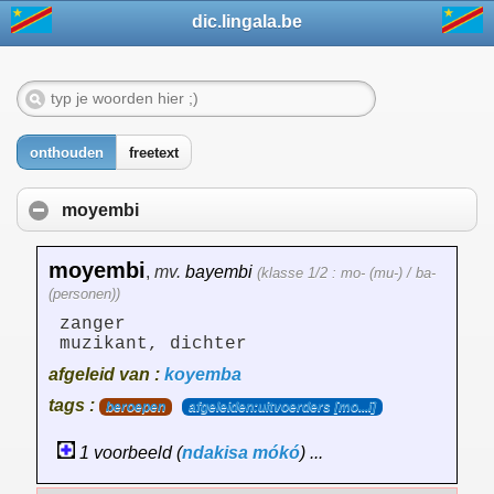
dic.lingala.be
onthouden
freetext
moyembi
moyembi
,
mv.
bayembi
(klasse 1/2 : mo- (mu-) / ba-
(personen))
zanger
muzikant, dichter
afgeleid van :
koyemba
tags :
beroepen
afgeleiden:uitvoerders [mo...i]
1 voorbeeld (
ndakisa
mókó
) ...