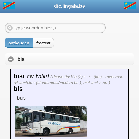
dic.lingala.be
onthouden
freetext
bis
bísi
,
mv.
babisi
(klasse 9a/10a (2) : - / - (ba-) : meervoud
uit contekst (of informeel/modern ba-), niet met n-/m-)
bis
bus