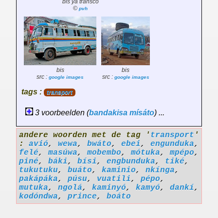
bis ya transco
©
pvh
bis
bis
src :
src :
google images
google images
tags :
transport
3 voorbeelden (
bandakisa
mísáto
) ...
andere woorden met de tag '
transport
'
:
avió
,
wewa
,
bwáto
,
ebei
,
engunduka
,
felé
,
masúwa
,
mobembo
,
mótuka
,
mpépo
,
piné
,
báki
,
bísi
,
engbunduka
,
tiké
,
tukutuku
,
buáto
,
kaminio
,
nkínga
,
pakápáka
,
púsu
,
vuatili
,
pépo
,
mutuka
,
ngolá
,
kaminyó
,
kamyó
,
dankí
,
kodóndwa
,
prince
,
boáto