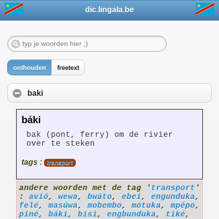
dic.lingala.be
onthouden
freetext
baki
báki
bak (pont, ferry) om de rivier
over te steken
tags :
transport
andere woorden met de tag '
transport
'
:
avió
,
wewa
,
bwáto
,
ebei
,
engunduka
,
felé
,
masúwa
,
mobembo
,
mótuka
,
mpépo
,
piné
,
báki
,
bísi
,
engbunduka
,
tiké
,