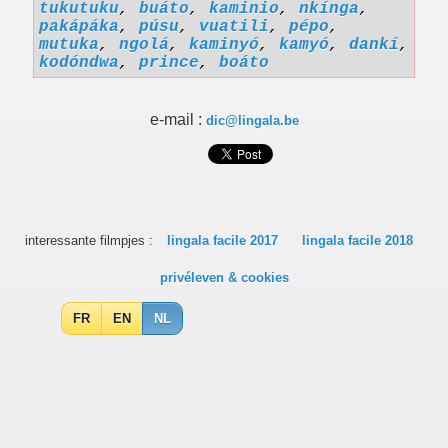
tukutuku
,
buáto
,
kaminio
,
nkínga
,
pakápáka
,
púsu
,
vuatili
,
pépo
,
mutuka
,
ngolá
,
kaminyó
,
kamyó
,
dankí
,
kodóndwa
,
prince
,
boáto
e-mail :
dic@lingala.be
interessante filmpjes :
lingala facile 2017
lingala facile 2018
privéleven & cookies
FR
EN
NL