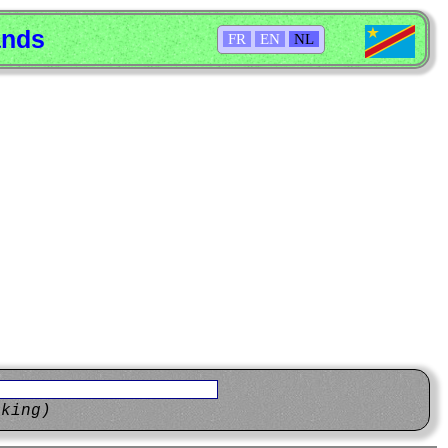
ands
FR
EN
NL
eking)