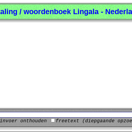
taling / woordenboek Lingala - Nederl
invoer onthouden
freetext (diepgaande opzo