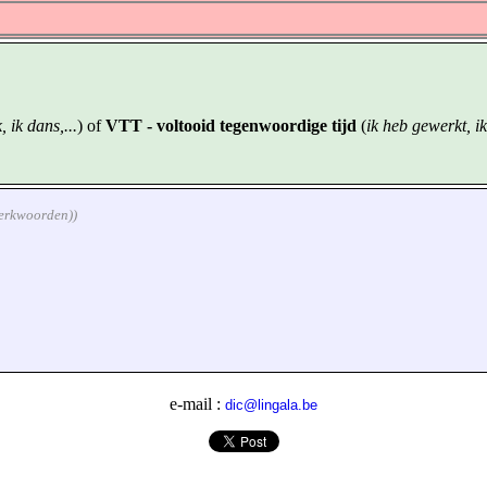
, ik dans,...
) of
VTT - voltooid tegenwoordige tijd
(
ik heb gewerkt, ik
werkwoorden))
e-mail :
dic@lingala.be