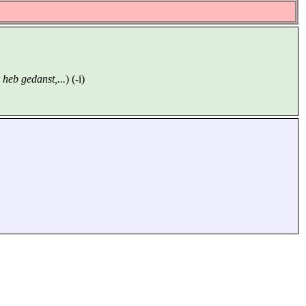
 heb gedanst,...
) (-i)