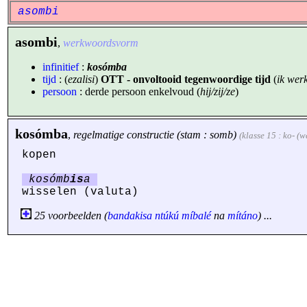
asombi
asombi
,
werkwoordsvorm
infinitief
:
kosómba
tijd
: (
ezalisi
)
OTT - onvoltooid tegenwoordige tijd
(
ik werk
persoon
: derde persoon enkelvoud (
hij/zij/ze
)
kosómba
,
regelmatige constructie (stam : somb)
(klasse 15 : ko- (
kopen
kosómb
is
a
wisselen (valuta)
25 voorbeelden (
bandakisa
ntúkú
míbalé
na
mítáno
) ...