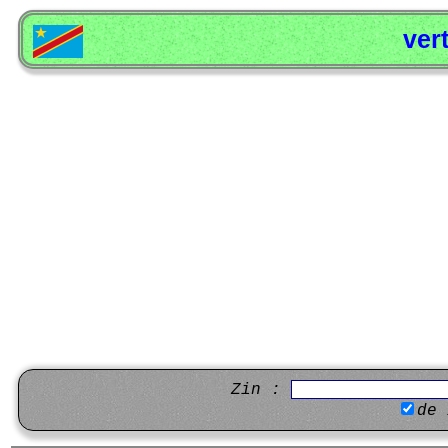
ver
Zin :
de 