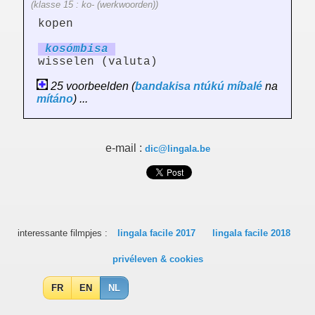
(klasse 15 : ko- (werkwoorden))
kopen
kosómb
is
a
wisselen (valuta)
25 voorbeelden (
bandakisa
ntúkú
míbalé
na
mítáno
) ...
e-mail :
dic@lingala.be
interessante filmpjes :
lingala facile 2017
lingala facile 2018
privéleven & cookies
FR
EN
NL