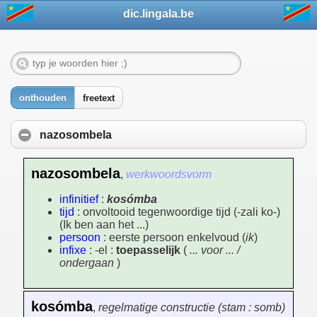
dic.lingala.be
onthouden
freetext
nazosombela
nazosombela
,
werkwoordsvorm
infinitief
:
kosómba
tijd
: onvoltooid tegenwoordige tijd (-zali ko-)
(Ik ben aan het ...)
persoon
: eerste persoon enkelvoud (
ik
)
infixe
: -el :
toepasselijk
(
... voor ... /
ondergaan
)
kosómba
,
regelmatige constructie (stam : somb)