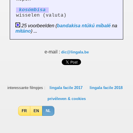
kosómb
is
a
wisselen (valuta)
25 voorbeelden (
bandakisa
ntúkú
míbalé
na
mítáno
) ...
e-mail :
dic@lingala.be
interessante filmpjes :
lingala facile 2017
lingala facile 2018
privéleven & cookies
FR
EN
NL