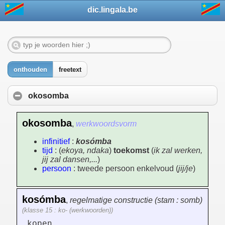
dic.lingala.be
onthouden
freetext
okosomba
okosomba
,
werkwoordsvorm
infinitief
:
kosómba
tijd
: (
ekoya, ndaka
)
toekomst
(
ik zal werken,
jij zal dansen,...
)
persoon
: tweede persoon enkelvoud (
jij/je
)
kosómba
,
regelmatige constructie (stam : somb)
(klasse 15 : ko- (werkwoorden))
kopen