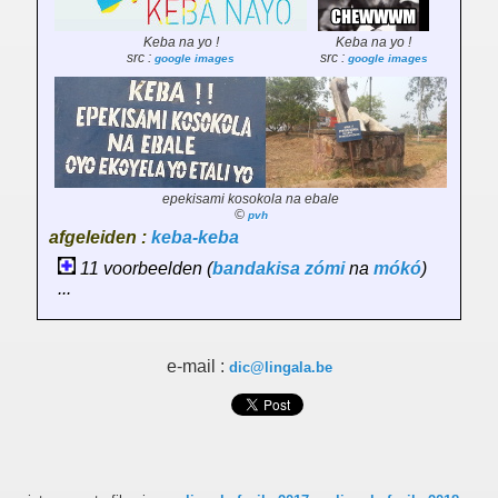
Keba na yo !
Keba na yo !
src :
src :
google images
google images
epekisami kosokola na ebale
©
pvh
afgeleiden :
keba-keba
11 voorbeelden (
bandakisa
zómi
na
mókó
)
...
e-mail :
dic@lingala.be