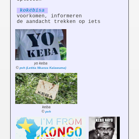
kokéb
is
a
voorkomen, informeren
de aandacht trekken op iets
yo keba
©
pvh (Letitia Nkanza Kalawuma)
keba
©
pvh