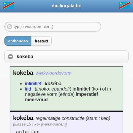
dic.lingala.be
onthouden
freetext
kokeba
kokeba
,
werkwoordsvorm
infinitief
:
kokéba
tijd
: (
linoko
,
ebandeli
)
infinitief
(ko-) of in
negatieve vorm (
etinda
)
imperatief
meervoud
kokéba
,
regelmatige constructie (stam : keb)
(klasse 15 : ko- (werkwoorden))
opletten