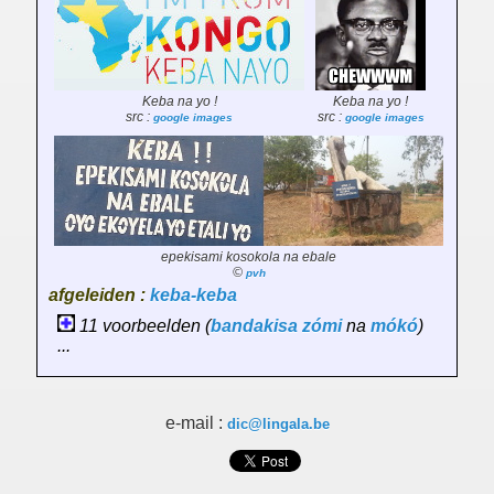
Keba na yo !
Keba na yo !
src :
src :
google images
google images
epekisami kosokola na ebale
©
pvh
afgeleiden :
keba-keba
11 voorbeelden (
bandakisa
zómi
na
mókó
)
...
e-mail :
dic@lingala.be