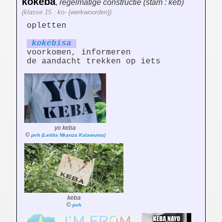
kokéba
,
regelmatige constructie (stam : keb)
(klasse 15 : ko- (werkwoorden))
opletten
kokéb
is
a
voorkomen, informeren
de aandacht trekken op iets
yo keba
©
pvh (Letitia Nkanza Kalawuma)
keba
©
pvh