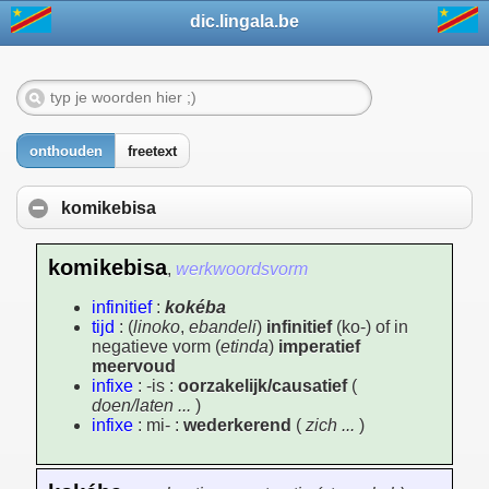
dic.lingala.be
onthouden
freetext
komikebisa
komikebisa
,
werkwoordsvorm
infinitief
:
kokéba
tijd
: (
linoko
,
ebandeli
)
infinitief
(ko-) of in
negatieve vorm (
etinda
)
imperatief
meervoud
infixe
: -is :
oorzakelijk/causatief
(
doen/laten ...
)
infixe
: mi- :
wederkerend
(
zich ...
)