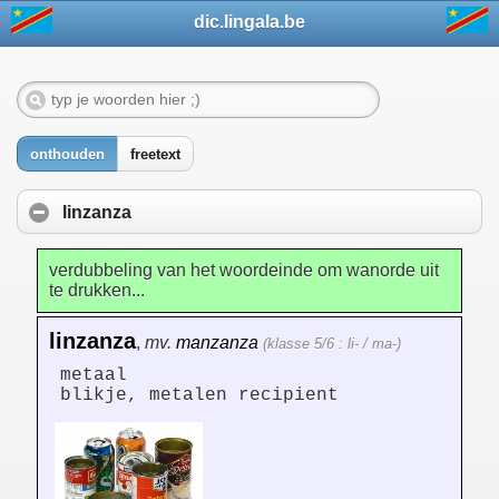
dic.lingala.be
onthouden
freetext
linzanza
verdubbeling van het woordeinde om wanorde uit
te drukken...
linzanza
,
mv.
manzanza
(klasse 5/6 : li- / ma-)
metaal
blikje, metalen recipient