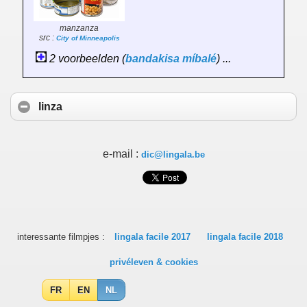
manzanza
src :
City of Minneapolis
2 voorbeelden (
bandakisa
míbalé
) ...
linza
e-mail :
dic@lingala.be
interessante filmpjes :
lingala facile 2017
lingala facile 2018
privéleven & cookies
FR
EN
NL