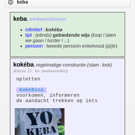
keba
keba
,
werkwoordsvorm
infinitief
:
kokéba
tijd
: (
etinda
)
gebiedende wijs
(
loop ! laten
we gaan ! luister ! ...
)
persoon
: tweede persoon enkelvoud (
jij/je
)
kokéba
,
regelmatige constructie (stam : keb)
(klasse 15 : ko- (werkwoorden))
opletten
kokéb
is
a
voorkomen, informeren
de aandacht trekken op iets