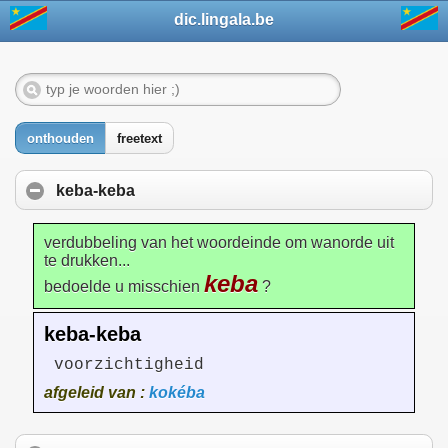
dic.lingala.be
onthouden
freetext
keba-keba
verdubbeling van het woordeinde om wanorde uit
te drukken...
keba
bedoelde u misschien
?
keba-keba
voorzichtigheid
afgeleid van :
kokéba