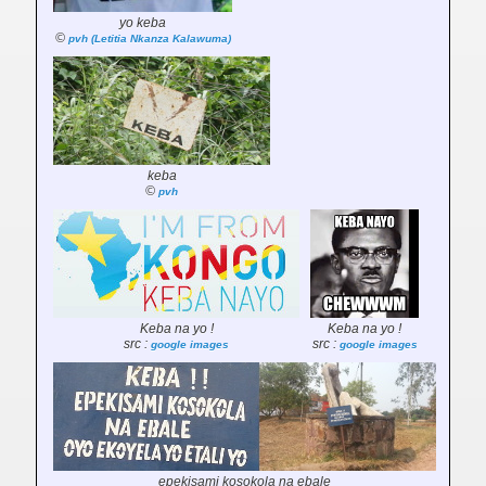
yo keba
©
pvh (Letitia Nkanza Kalawuma)
keba
©
pvh
Keba na yo !
Keba na yo !
src :
src :
google images
google images
epekisami kosokola na ebale