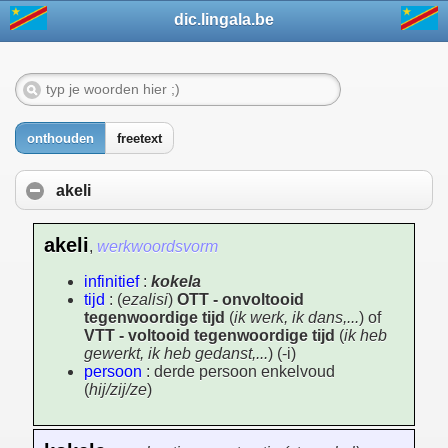
dic.lingala.be
onthouden
freetext
akeli
akeli
,
werkwoordsvorm
infinitief
:
kokela
tijd
: (
ezalisi
)
OTT - onvoltooid
tegenwoordige tijd
(
ik werk, ik dans,...
) of
VTT - voltooid tegenwoordige tijd
(
ik heb
gewerkt, ik heb gedanst,...
) (-i)
persoon
: derde persoon enkelvoud
(
hij/zij/ze
)