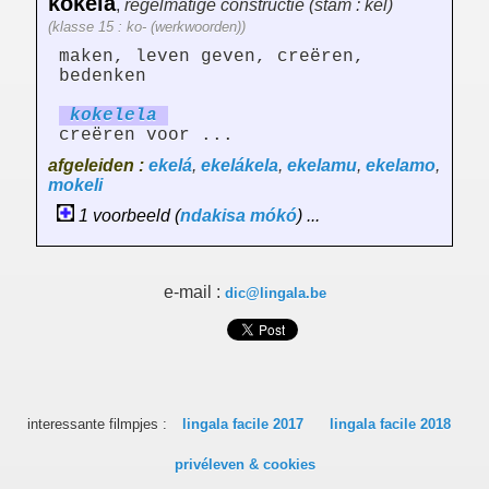
kokela
,
regelmatige constructie (stam : kel)
(klasse 15 : ko- (werkwoorden))
maken, leven geven, creëren,
bedenken
kokel
el
a
creëren voor ...
afgeleiden :
ekelá
,
ekelákela
,
ekelamu
,
ekelamo
,
mokeli
1 voorbeeld (
ndakisa
mókó
) ...
e-mail :
dic@lingala.be
interessante filmpjes :
lingala facile 2017
lingala facile 2018
privéleven & cookies