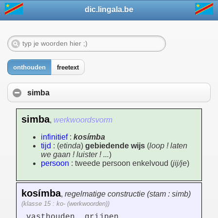
dic.lingala.be
onthouden
freetext
simba
simba
,
werkwoordsvorm
infinitief
:
kosímba
tijd
: (
etinda
)
gebiedende wijs
(
loop ! laten
we gaan ! luister ! ...
)
persoon
: tweede persoon enkelvoud (
jij/je
)
kosímba
,
regelmatige constructie (stam : simb)
(klasse 15 : ko- (werkwoorden))
vasthouden, grijpen