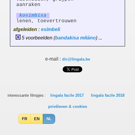
aanraken
kosímb
is
a
lenen, toevertrouwen
afgeleiden :
esímbeli
5 voorbeelden (
bandakisa
mítáno
) ...
e-mail :
dic@lingala.be
interessante filmpjes :
lingala facile 2017
lingala facile 2018
privéleven & cookies
FR
EN
NL