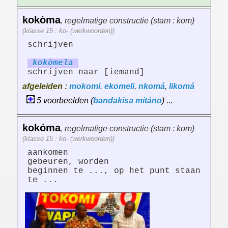
kokòma
,
regelmatige constructie (stam : kom)
(klasse 15 : ko- (werkwoorden))
schrijven
kokòm
el
a
schrijven naar [iemand]
afgeleiden :
mokomi
,
ekomeli
,
nkomá
,
likomá
5 voorbeelden (
bandakisa
mítáno
) ...
kokóma
,
regelmatige constructie (stam : kom)
(klasse 15 : ko- (werkwoorden))
aankomen
gebeuren, worden
beginnen te ..., op het punt staan
te ...