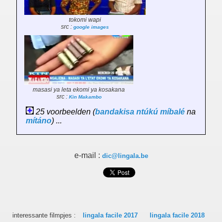
tokomi wapi
src :
google images
masasi ya leta ekomi ya kosakana
src :
Kin Makambo
25 voorbeelden (
bandakisa
ntúkú
míbalé
na
mítáno
) ...
e-mail :
dic@lingala.be
interessante filmpjes :
lingala facile 2017
lingala facile 2018