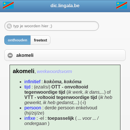
dic.lingala.be
onthouden
freetext
akomeli
akomeli
,
werkwoordsvorm
infinitief
:
kokòma, kokóma
tijd
: (
ezalisi
)
OTT - onvoltooid
tegenwoordige tijd
(
ik werk, ik dans,...
) of
VTT - voltooid tegenwoordige tijd
(
ik heb
gewerkt, ik heb gedanst,...
) (-i)
persoon
: derde persoon enkelvoud
(
hij/zij/ze
)
infixe
: -el :
toepasselijk
(
... voor ... /
ondergaan
)