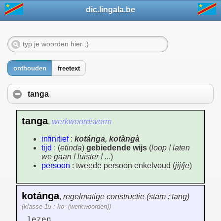
dic.lingala.be
onthouden
freetext
tanga
tanga
,
werkwoordsvorm
infinitief
:
kotánga, kotàngà
tijd
: (
etinda
)
gebiedende wijs
(
loop ! laten
we gaan ! luister ! ...
)
persoon
: tweede persoon enkelvoud (
jij/je
)
kotánga
,
regelmatige constructie (stam : tang)
(klasse 15 : ko- (werkwoorden))
lezen