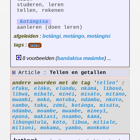
studeren, leren
tellen, rekenen
kotáng
is
a
aanleren (doen leren)
afgeleiden :
botángi
,
motángo
,
motángisi
tags :
tellen
8 voorbeelden (
bandakisa
mwámbe
) ...
Article :
Tellen en getallen
andere woorden met de tag '
tellen
' :
efúku
,
elóko
,
elúndu
,
nkámá
,
libosó
,
libwá
,
míbalé
,
mínéi
,
mísáto
,
mítáno
,
mwambi
,
mokó
,
motoba
,
ndámbu
,
nkóto
,
sambo
,
tuku
,
zómi
,
kotánga
,
misátu
,
ndámbo
,
moambe
,
mwambe
,
mineyi
,
epúná
,
makiasi
,
nsambo
,
kámá
,
libúngútulú
,
kóto
,
libua
,
miliale
,
milioni
,
mokama
,
yambo
,
monkoko