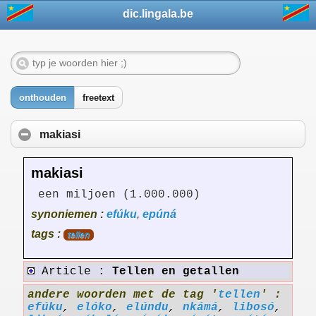
dic.lingala.be
onthouden
freetext
makiasi
makiasi
een miljoen (1.000.000)
synoniemen :
efúku
,
epúná
tags :
tellen
Article :
Tellen en getallen
andere woorden met de tag '
tellen
' :
efúku
,
elóko
,
elúndu
,
nkámá
,
libosó
,