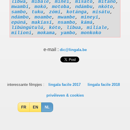
libwá
,
míbalé
,
mínéi
,
mísáto
,
mítáno
,
mwambi
,
mokó
,
motoba
,
ndámbu
,
nkóto
,
sambo
,
tuku
,
zómi
,
kotánga
,
misátu
,
ndámbo
,
moambe
,
mwambe
,
mineyi
,
epúná
,
makiasi
,
nsambo
,
kámá
,
libúngútulú
,
kóto
,
libua
,
miliale
,
milioni
,
mokama
,
yambo
,
monkoko
e-mail :
dic@lingala.be
interessante filmpjes :
lingala facile 2017
lingala facile 2018
privéleven & cookies
FR
EN
NL