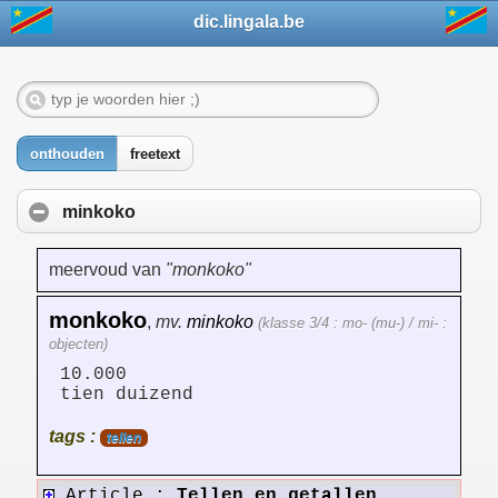
dic.lingala.be
onthouden
freetext
minkoko
meervoud van
"monkoko"
monkoko
,
mv.
minkoko
(klasse 3/4 : mo- (mu-) / mi- :
objecten)
10.000
tien duizend
tags :
tellen
Article :
Tellen en getallen