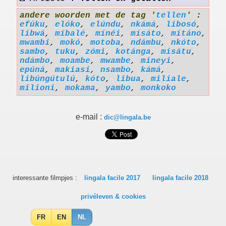
andere woorden met de tag '
tellen
' :
efúku
,
elóko
,
elúndu
,
nkámá
,
libosó
,
libwá
,
míbalé
,
mínéi
,
mísáto
,
mítáno
,
mwambi
,
mokó
,
motoba
,
ndámbu
,
nkóto
,
sambo
,
tuku
,
zómi
,
kotánga
,
misátu
,
ndámbo
,
moambe
,
mwambe
,
mineyi
,
epúná
,
makiasi
,
nsambo
,
kámá
,
libúngútulú
,
kóto
,
libua
,
miliale
,
milioni
,
mokama
,
yambo
,
monkoko
e-mail :
dic@lingala.be
interessante filmpjes :
lingala facile 2017
lingala facile 2018
privéleven & cookies
FR
EN
NL