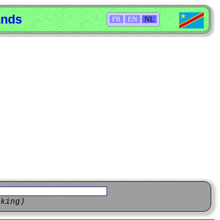
ands
FR
EN
NL
eking)