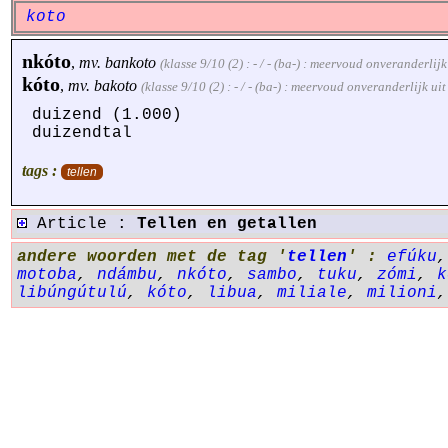
koto
nkóto
,
mv.
bankoto
(klasse 9/10 (2) : - / - (ba-) : meervoud onveranderlij
kóto
,
mv.
bakoto
(klasse 9/10 (2) : - / - (ba-) : meervoud onveranderlijk u
duizend (1.000)
duizendtal
tags :
tellen
Article :
Tellen en getallen
andere woorden met de tag '
tellen
' :
efúku
motoba
,
ndámbu
,
nkóto
,
sambo
,
tuku
,
zómi
,
k
libúngútulú
,
kóto
,
libua
,
miliale
,
milioni