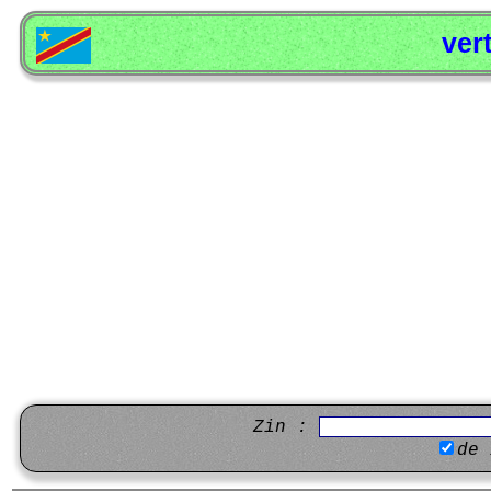
ver
Zin :
de 