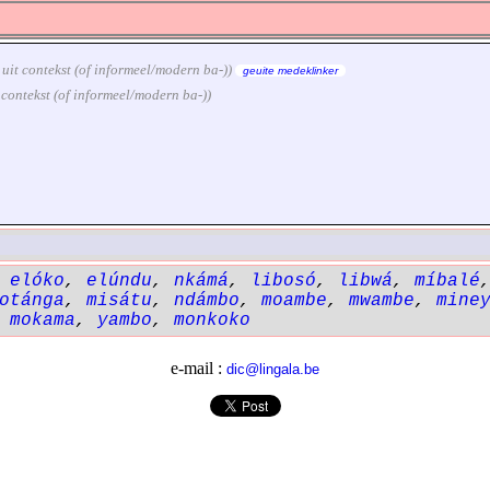
k uit contekst (of informeel/modern ba-))
geuite medeklinker
it contekst (of informeel/modern ba-))
,
elóko
,
elúndu
,
nkámá
,
libosó
,
libwá
,
míbalé
otánga
,
misátu
,
ndámbo
,
moambe
,
mwambe
,
mine
,
mokama
,
yambo
,
monkoko
e-mail :
dic@lingala.be