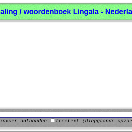
taling / woordenboek Lingala - Nederl
invoer onthouden
freetext (diepgaande opzo