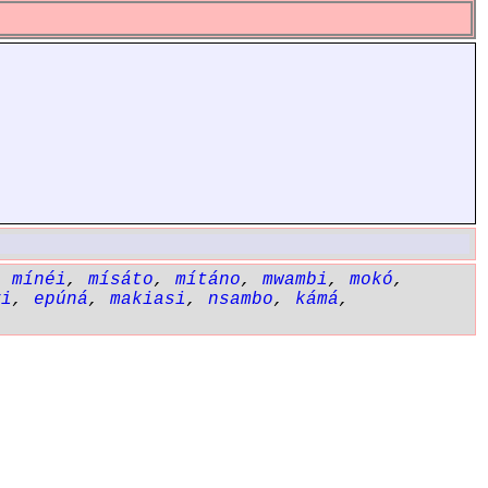
,
mínéi
,
mísáto
,
mítáno
,
mwambi
,
mokó
,
yi
,
epúná
,
makiasi
,
nsambo
,
kámá
,