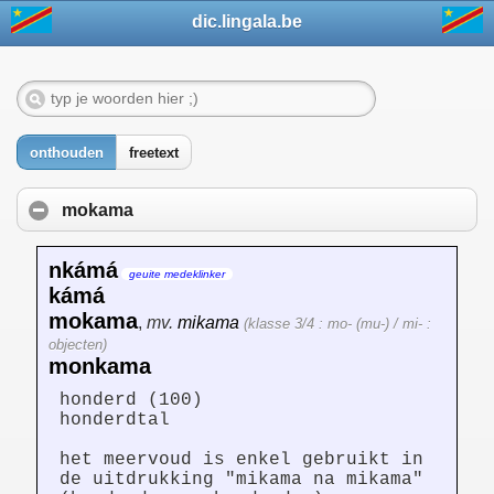
dic.lingala.be
onthouden
freetext
mokama
nkámá
geuite medeklinker
kámá
mokama
,
mv.
mikama
(klasse 3/4 : mo- (mu-) / mi- :
objecten)
monkama
honderd (100)
honderdtal
het meervoud is enkel gebruikt in
de uitdrukking "mikama na mikama"