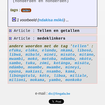
(honderden en honderden)
tags :
tellen
1 voorbeeld (
ndakisa
mókó
) ...
Article :
Tellen en getallen
Article :
medeklinkers
andere woorden met de tag '
tellen
' :
efúku
,
elóko
,
elúndu
,
nkámá
,
libosó
,
libwá
,
míbalé
,
mínéi
,
mísáto
,
mítáno
,
mwambi
,
mokó
,
motoba
,
ndámbu
,
nkóto
,
sambo
,
tuku
,
zómi
,
kotánga
,
misátu
,
ndámbo
,
moambe
,
mwambe
,
mineyi
,
epúná
,
makiasi
,
nsambo
,
kámá
,
libúngútulú
,
kóto
,
libua
,
miliale
,
milioni
,
mokama
,
yambo
,
monkoko
e-mail :
dic@lingala.be