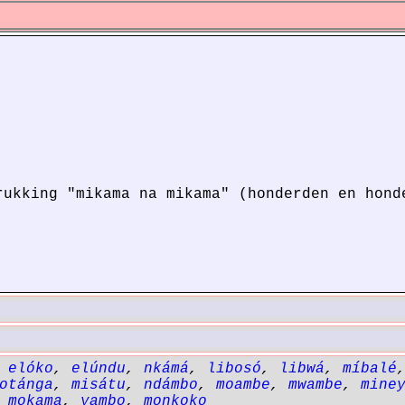
rukking "mikama na mikama" (honderden en hond
,
elóko
,
elúndu
,
nkámá
,
libosó
,
libwá
,
míbalé
otánga
,
misátu
,
ndámbo
,
moambe
,
mwambe
,
mine
,
mokama
,
yambo
,
monkoko