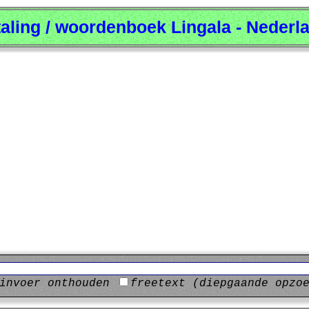
taling / woordenboek Lingala - Nederl
invoer onthouden
freetext (diepgaande opzo