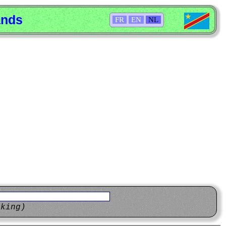
ands
FR
EN
NL
eking)