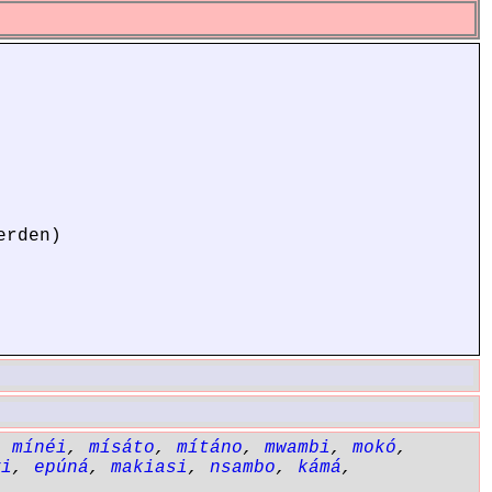
erden)
,
mínéi
,
mísáto
,
mítáno
,
mwambi
,
mokó
,
yi
,
epúná
,
makiasi
,
nsambo
,
kámá
,