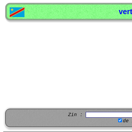
ver
Zin :
de 