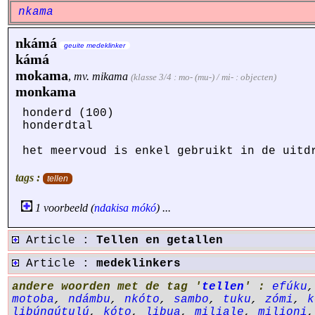
nkama
nkámá
geuite medeklinker
kámá
mokama
,
mv.
mikama
(klasse 3/4 : mo- (mu-) / mi- : objecten)
monkama
honderd (100)
honderdtal
het meervoud is enkel gebruikt in de uitd
tags :
tellen
1 voorbeeld (
ndakisa
mókó
) ...
Article :
Tellen en getallen
Article :
medeklinkers
andere woorden met de tag '
tellen
' :
efúku
motoba
,
ndámbu
,
nkóto
,
sambo
,
tuku
,
zómi
,
k
libúngútulú
,
kóto
,
libua
,
miliale
,
milioni