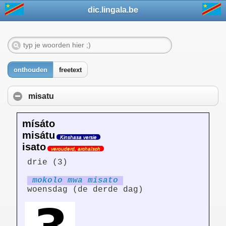
dic.lingala.be
onthouden
freetext
misatu
mísáto
misátu
Kinshasa versie
isato
verouderd, archaïsch
drie (3)
mokolo mwa misato
woensdag (de derde dag)