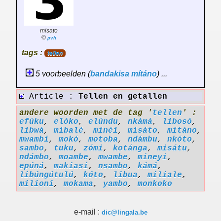
misato
©
pvh
tags :
tellen
5 voorbeelden (
bandakisa
mítáno
) ...
Article :
Tellen en getallen
andere woorden met de tag '
tellen
' :
efúku
,
elóko
,
elúndu
,
nkámá
,
libosó
,
libwá
,
míbalé
,
mínéi
,
mísáto
,
mítáno
,
mwambi
,
mokó
,
motoba
,
ndámbu
,
nkóto
,
sambo
,
tuku
,
zómi
,
kotánga
,
misátu
,
ndámbo
,
moambe
,
mwambe
,
mineyi
,
epúná
,
makiasi
,
nsambo
,
kámá
,
libúngútulú
,
kóto
,
libua
,
miliale
,
milioni
,
mokama
,
yambo
,
monkoko
e-mail :
dic@lingala.be