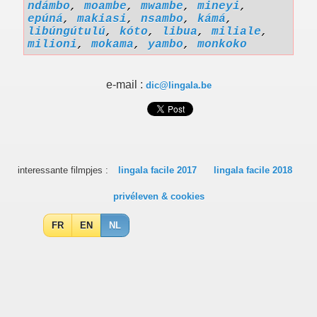
ndámbo
,
moambe
,
mwambe
,
mineyi
,
epúná
,
makiasi
,
nsambo
,
kámá
,
libúngútulú
,
kóto
,
libua
,
miliale
,
milioni
,
mokama
,
yambo
,
monkoko
e-mail :
dic@lingala.be
interessante filmpjes :
lingala facile 2017
lingala facile 2018
privéleven & cookies
FR
EN
NL