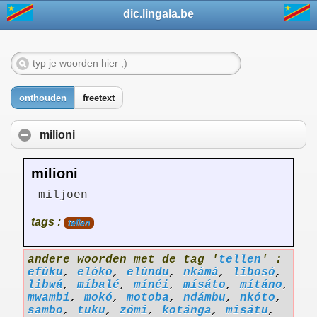
dic.lingala.be
onthouden
freetext
milioni
milioni
miljoen
tags :
tellen
andere woorden met de tag '
tellen
' :
efúku
,
elóko
,
elúndu
,
nkámá
,
libosó
,
libwá
,
míbalé
,
mínéi
,
mísáto
,
mítáno
,
mwambi
,
mokó
,
motoba
,
ndámbu
,
nkóto
,
sambo
,
tuku
,
zómi
,
kotánga
,
misátu
,