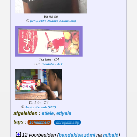
tia na sé
©
pvh (Letitia Nkanza Kalawuma)
Tia foin - C4
src :
Youtube - AFP
Tia foin - C4
©
Junior Kannah (AFP)
afgeleiden :
etíele
,
etíyele
tags :
schoonheid
onregelmatig
12 voorbeelden (
bandakisa
zómi
na
míbalé
)