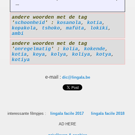
...
andere woorden met de tag
'
schoonheid
' :
kosanola
,
kotia
,
kopakola
,
tshoko
,
mafúta
,
lokíkí
,
ambi
andere woorden met de tag
'
onregelmatig
' :
kolia
,
kokende
,
kotia
,
koya
,
kolya
,
koliya
,
kotya
,
kotiya
e-mail :
dic@lingala.be
interessante filmpjes :
lingala facile 2017
lingala facile 2018
AD HERE