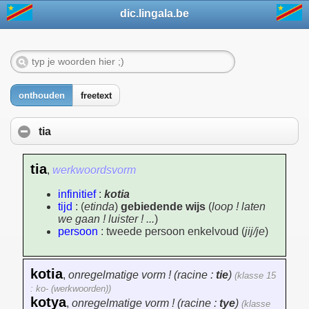
dic.lingala.be
onthouden
freetext
tia
tia
,
werkwoordsvorm
infinitief
:
kotia
tijd
: (
etinda
)
gebiedende wijs
(
loop ! laten
we gaan ! luister ! ...
)
persoon
: tweede persoon enkelvoud (
jij/je
)
kotia
,
onregelmatige vorm ! (racine :
tie
)
(klasse 15
: ko- (werkwoorden))
kotya
,
onregelmatige vorm ! (racine :
tye
)
(klasse