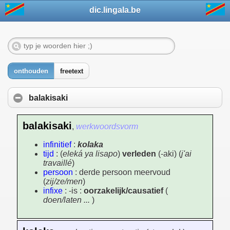
dic.lingala.be
onthouden
freetext
balakisaki
balakisaki
,
werkwoordsvorm
infinitief
:
kolaka
tijd
: (
eleká ya lisapo
)
verleden
(-aki) (
j'ai
travaillé
)
persoon
: derde persoon meervoud
(
zij/ze/men
)
infixe
: -is :
oorzakelijk/causatief
(
doen/laten ...
)