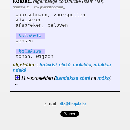
kolaka
,
regelmatige constructie (stam : lak)
(klasse 15 : ko- (werkwoorden))
waarschuwen, voorspellen,
adviseren
afspreken, beloven
kolak
el
a
wensen
kolak
is
a
tonen, wijzen
afgeleiden :
bolakisi
,
elaká
,
molakisi
,
ndakisa
,
ndaká
11 voorbeelden (
bandakisa
zómi
na
mókó
)
...
e-mail :
dic@lingala.be