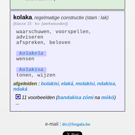
kolaka
,
regelmatige constructie (stam : lak)
(klasse 15 : ko- (werkwoorden))
waarschuwen, voorspellen,
adviseren
afspreken, beloven
kolak
el
a
wensen
kolak
is
a
tonen, wijzen
afgeleiden :
bolakisi
,
elaká
,
molakisi
,
ndakisa
,
ndaká
11 voorbeelden (
bandakisa
zómi
na
mókó
)
...
e-mail :
dic@lingala.be