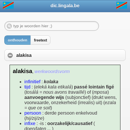
dic.lingala.be
onthouden
freetext
alakisa
alakisa
,
werkwoordsvorm
infinitief
:
kolaka
tijd
: (
eleká kala etikalá
)
passé lointain figé
(
tosálá = nous avons travaillé
) of (
mposa
)
aanvoegende wijs
(subjonctief) (drukt wens,
voorwaarde, onzekerheid (irrealis) uit) (
ezala
= que ce soit
)
persoon
: derde persoon enkelvoud
(
hij/zij/ze
)
infixe
: -is :
oorzakelijk/causatief
(
doen/laten ...
)