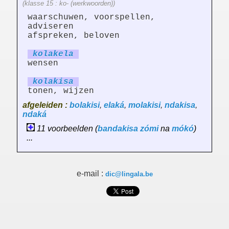
(klasse 15 : ko- (werkwoorden))
waarschuwen, voorspellen,
adviseren
afspreken, beloven
kolak
el
a
wensen
kolak
is
a
tonen, wijzen
afgeleiden :
bolakisi
,
elaká
,
molakisi
,
ndakisa
,
ndaká
11 voorbeelden (
bandakisa
zómi
na
mókó
)
...
e-mail :
dic@lingala.be