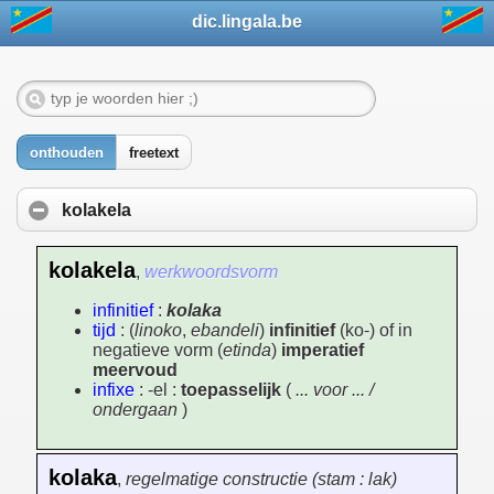
dic.lingala.be
onthouden
freetext
kolakela
kolakela
,
werkwoordsvorm
infinitief
:
kolaka
tijd
: (
linoko
,
ebandeli
)
infinitief
(ko-) of in
negatieve vorm (
etinda
)
imperatief
meervoud
infixe
: -el :
toepasselijk
(
... voor ... /
ondergaan
)
kolaka
,
regelmatige constructie (stam : lak)