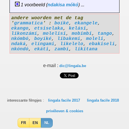
1 voorbeeld (
ndakisa
mókó
) ...
andere woorden met de tag
'
grammatica
' :
boíké
,
ekangele
,
ekango
,
etsiselaka
,
kelási
,
likonzámí
,
molelisi
,
mobimbi
,
tango
,
nkómbó
,
boyíké
,
libakemi
,
moleli
,
ndaká
,
elíngami
,
likelelo
,
ebakiseli
,
nkóndó
,
ekáti
,
zambí
,
likitana
e-mail :
dic@lingala.be
interessante filmpjes :
lingala facile 2017
lingala facile 2018
privéleven & cookies
FR
EN
NL