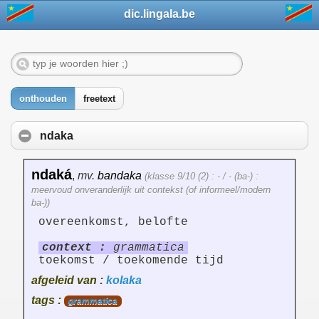
dic.lingala.be
onthouden
freetext
ndaka
ndaká
,
mv.
bandaka
(klasse 9/10 (2) : - / - (ba-) :
meervoud onveranderlijk uit contekst (of informeel/modern
ba-))
overeenkomst, belofte
context :
grammatica
toekomst / toekomende tijd
afgeleid van :
kolaka
tags :
grammatica