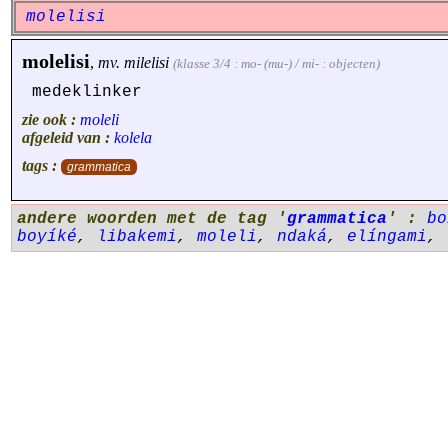
molelisi
molelisi
,
mv.
milelisi
(klasse 3/4 : mo- (mu-) / mi- : objecten)
medeklinker
zie ook :
moleli
afgeleid van :
kolela
tags :
grammatica
andere woorden met de tag '
grammatica
' :
bo
boyíké
,
libakemi
,
moleli
,
ndaká
,
elíngami
,