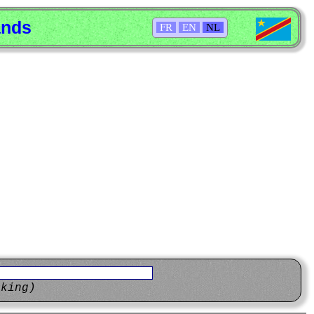
ands
FR
EN
NL
eking)