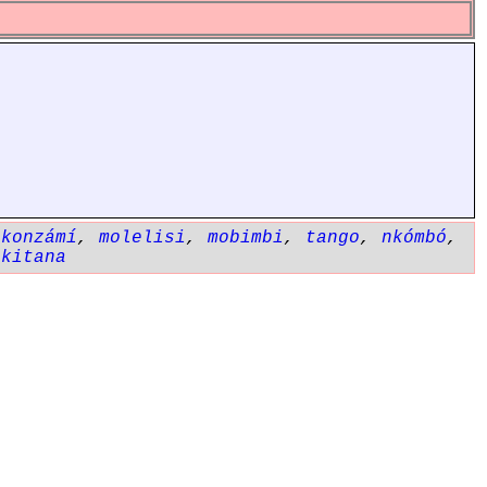
ikonzámí
,
molelisi
,
mobimbi
,
tango
,
nkómbó
,
ikitana