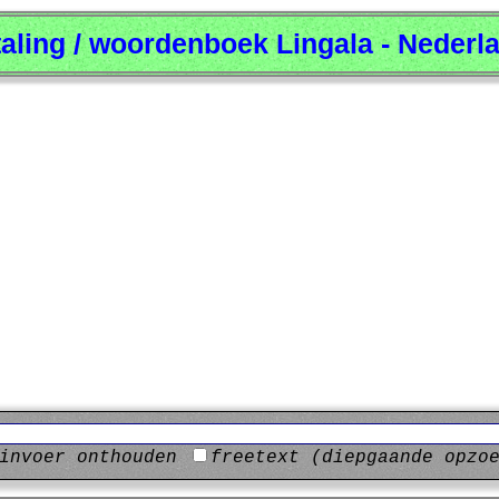
taling / woordenboek Lingala - Nederl
invoer onthouden
freetext (diepgaande opzo