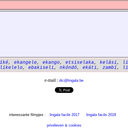
íké
,
ekangele
,
ekango
,
etsiselaka
,
kelási
,
l
likelelo
,
ebakiseli
,
nkóndó
,
ekáti
,
zambí
,
l
e-mail :
dic@lingala.be
interessante filmpjes :
lingala facile 2017
lingala facile 2018
privéleven & cookies