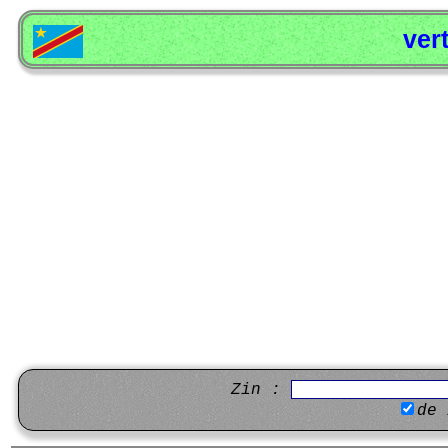
ver
Zin :
de 