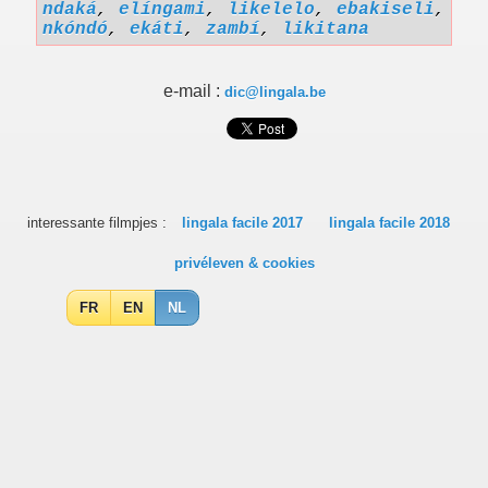
ndaká
,
elíngami
,
likelelo
,
ebakiseli
,
nkóndó
,
ekáti
,
zambí
,
likitana
e-mail :
dic@lingala.be
interessante filmpjes :
lingala facile 2017
lingala facile 2018
privéleven & cookies
FR
EN
NL