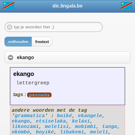
dic.lingala.be
onthouden
freetext
ekango
ekango
lettergreep
tags :
grammatica
andere woorden met de tag
'
grammatica
' :
boíké
,
ekangele
,
ekango
,
etsiselaka
,
kelási
,
likonzámí
,
molelisi
,
mobimbi
,
tango
,
nkómbó
,
boyíké
,
libakemi
,
moleli
,