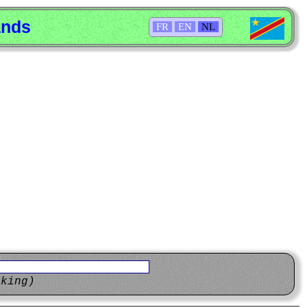
ands
FR
EN
NL
eking)