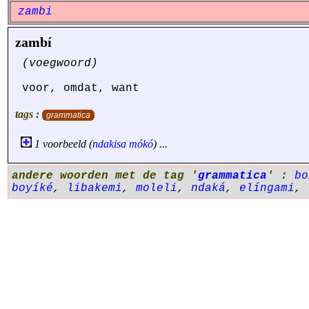
zambi
zambí
(voegwoord)
voor, omdat, want
tags :
grammatica
1 voorbeeld (
ndakisa
mókó
) ...
andere woorden met de tag '
grammatica
' :
bo
boyíké
,
libakemi
,
moleli
,
ndaká
,
elíngami
,