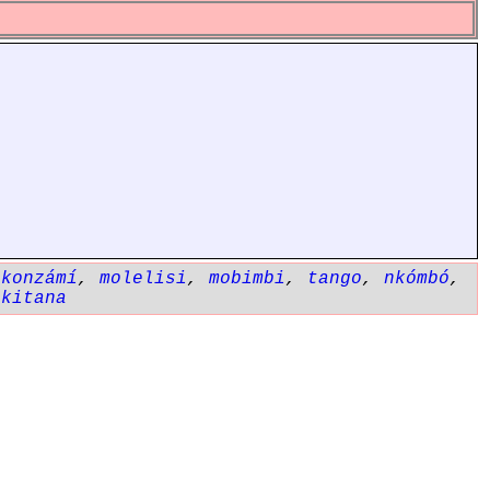
ikonzámí
,
molelisi
,
mobimbi
,
tango
,
nkómbó
,
ikitana