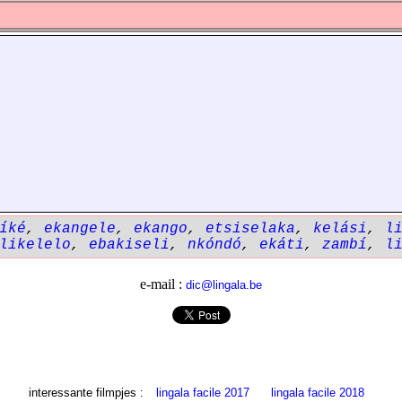
íké
,
ekangele
,
ekango
,
etsiselaka
,
kelási
,
l
likelelo
,
ebakiseli
,
nkóndó
,
ekáti
,
zambí
,
l
e-mail :
dic@lingala.be
interessante filmpjes :
lingala facile 2017
lingala facile 2018