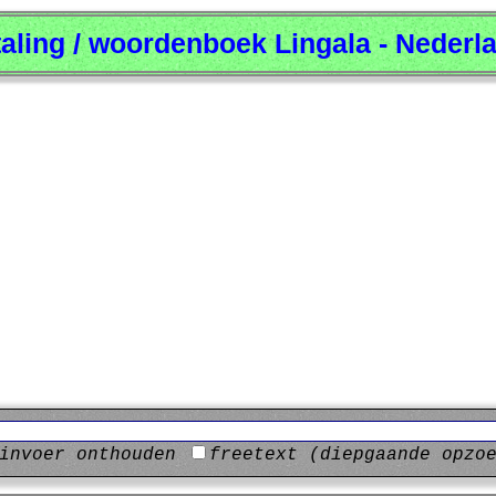
taling / woordenboek Lingala - Nederl
invoer onthouden
freetext (diepgaande opzo