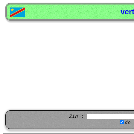
ver
Zin :
de 